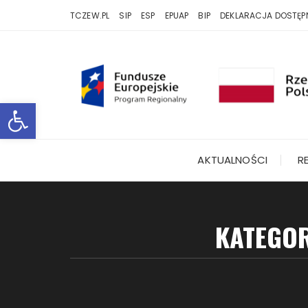
Przejdź
TCZEW.PL
SIP
ESP
EPUAP
BIP
DEKLARACJA DOSTĘP
do
treści
Otwórz pasek narzędzi
AKTUALNOŚCI
R
KATEGO