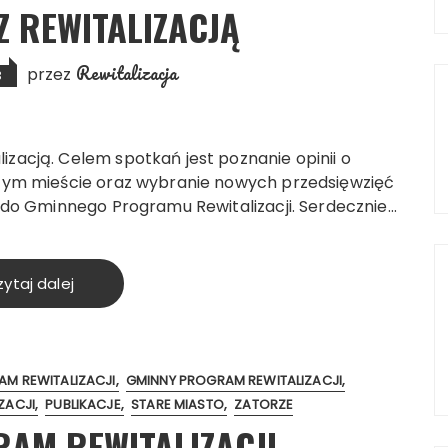
Z REWITALIZACJĄ
Rewitalizacja
przez
3
zacją. Celem spotkań jest poznanie opinii o
szym mieście oraz wybranie nowych przedsięwzięć
e do Gminnego Programu Rewitalizacji. Serdecznie…
ytaj dalej
M REWITALIZACJI
GMINNY PROGRAM REWITALIZACJI
ZACJI
PUBLIKACJE
STARE MIASTO
ZATORZE
AM REWITALIZACJI