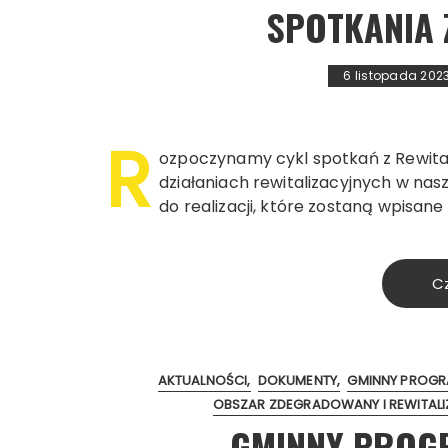
SPOTKANIA 
6 listopada 202
R
ozpoczynamy cykl spotkań z Rewitali
działaniach rewitalizacyjnych w na
do realizacji, które zostaną wpisan
Cz
AKTUALNOŚCI
DOKUMENTY
GMINNY PROGRA
OBSZAR ZDEGRADOWANY I REWITALI
GMINNY PROGR