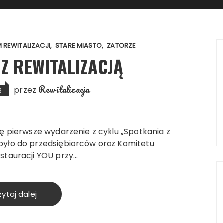
 REWITALIZACJI
STARE MIASTO
ZATORZE
 Z REWITALIZACJĄ
Rewitalizacja
przez
3
się pierwsze wydarzenie z cyklu „Spotkania z
 było do przedsiębiorców oraz Komitetu
estauracji YOU przy…
ytaj dalej